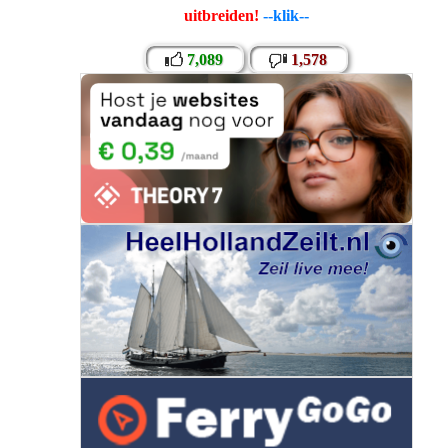
uitbreiden!
--klik--
7,089
1,578