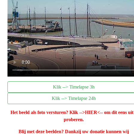
Klik --> Timelapse 3h
Klik --> Timelapse 24h
Het beeld als foto versturen? Klik
-->HIER<--
om dit eens uit
proberen.
Blij met deze beelden? Dankzij uw donatie kunnen wij