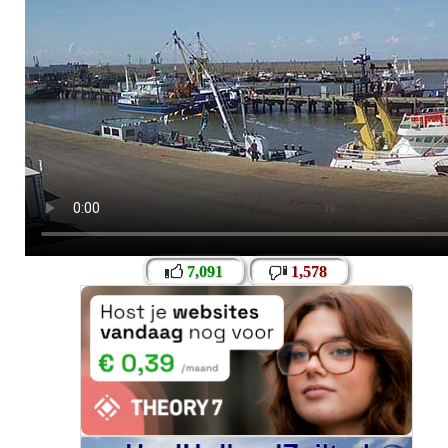
7,091
1,578